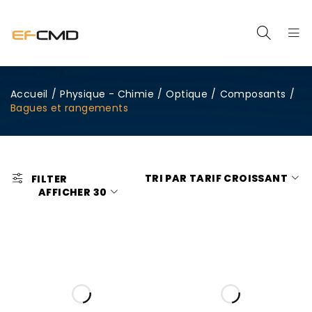
Accueil
/
Physique - Chimie
/
Optique
/
Composants
/
Bagues et rangements
TRI PAR TARIF CROISSANT
FILTER
AFFICHER
30