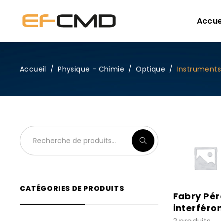
Accue
Accueil
/
Physique - Chimie
/
Optique
/
Instrument
CATÉGORIES DE PRODUITS
Fabry Pér
interféro