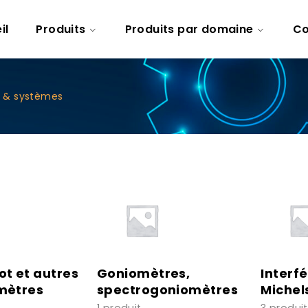
il
Produits
Produits par domaine
Co
s & systèmes
ot et autres
Goniomètres,
Interf
mètres
spectrogoniomètres
Michel