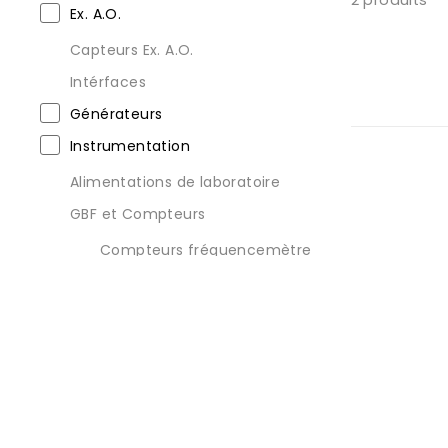
2 produits
Ex. A.O.
Capteurs Ex. A.O.
Intérfaces
Générateurs
Instrumentation
Alimentations de laboratoire
GBF et Compteurs
Compteurs fréquencemètre
Générateur de fonction
(GBF)
Multimètres
Multimètres de table
Multimètres numériques
Ponts RLC