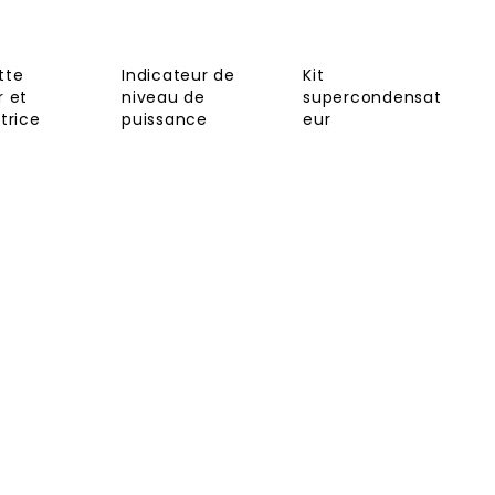
tte
Indicateur de
Kit
 et
niveau de
supercondensat
trice
puissance
eur