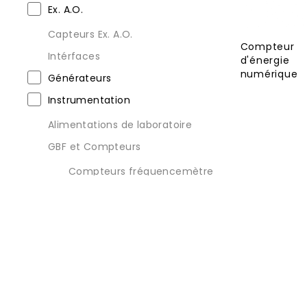
Ex. A.O.
Capteurs Ex. A.O.
Compteur
Intérfaces
d'énergie
numérique
Générateurs
Instrumentation
Alimentations de laboratoire
GBF et Compteurs
Compteurs fréquencemètre
Générateur de fonction
(GBF)
Multimètres
Multimètres de table
Multimètres numériques
Ponts RLC