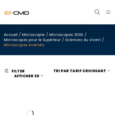
Accueil
/
Microscopie
/
Microscopes ZEISS
/
Microscopes pour le Supérieur
/
Sciences du vivant
/
Microscopes inversés
TRI PAR TARIF CROISSANT
FILTER
AFFICHER
30