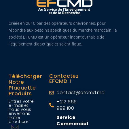
Créée en 2010 par des opérateurs chevronnés, pour
répondre aux besoins spécifiques du marché marocain, la
société EFCMD est un opérateur incontournable de
l’équipement didactique et scientifique.
Contactez
Télécharger
EFCMD !
Notre
Plaquette
contact@efcmd.ma
Produits
Entrez votre
+212 666
e-mail et
999 100
nous vous
enverrons
Service
notre
brochure
Commercial