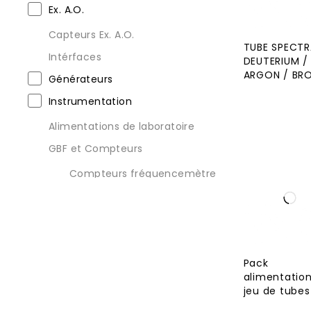
Ex. A.O.
Capteurs Ex. A.O.
TUBE SPECTR
Intérfaces
DEUTERIUM /
ARGON / BRO
Générateurs
Instrumentation
Alimentations de laboratoire
GBF et Compteurs
Compteurs fréquencemètre
Générateur de fonction
(GBF)
Multimètres
Multimètres de table
Pack
alimentation
Multimètres numériques
jeu de tubes
Ponts RLC