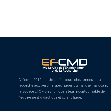
Oscilloscopes
Labo de biologie
Liste Collège
Physique-Chimie pour le collège
Electricité Collège
Magnétisme Collège
Matériel de chimie Collège
Mécanique Collège
Optique Collège
Thermodynamique Collège
Créée en 2010 par des opérateurs chevronnés, pour
Verrerie Collège
répondre aux besoins spécifiques du marché marocain,
la société EFCMD est un opérateur incontournable de
Liste CPGE
l’équipement didactique et scientifique.
Electronique de puissance CPGE
Electronique pour les CPGE