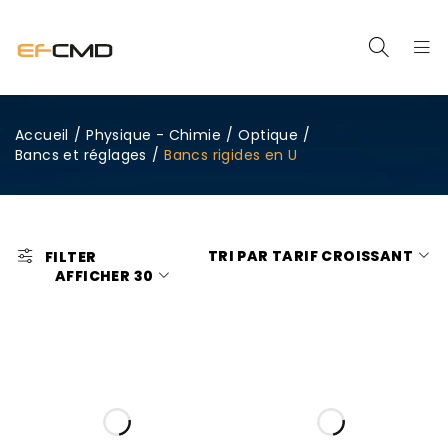
Accueil
/
Physique - Chimie
/
Optique
/
Bancs et réglages
/
Bancs rigides en U
TRI PAR TARIF CROISSANT
FILTER
AFFICHER
30