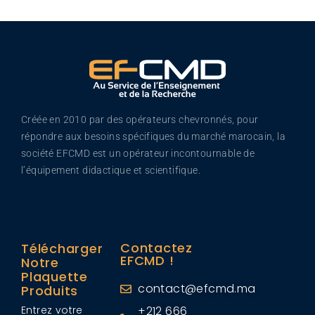
Créée en 2010 par des opérateurs chevronnés, pour
répondre aux besoins spécifiques du marché marocain, la
société EFCMD est un opérateur incontournable de
l’équipement didactique et scientifique.
Contactez
Télécharger
EFCMD !
Notre
Plaquette
contact@efcmd.ma
Produits
Entrez votre
+212 666