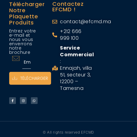
Contactez
Télécharger
EFCMD !
Notre
Plaquette
contact@efcmd.ma
Produits
Entrez votre
+212 666
e-mail et
999 100
nous vous
enverrons
Service
notre
brochure
Commercial
:
Ennajah, villa
51, secteur 3,
TÉLÉCHARGER
12200 –
Tamesna
© All rights reserved EFCMD