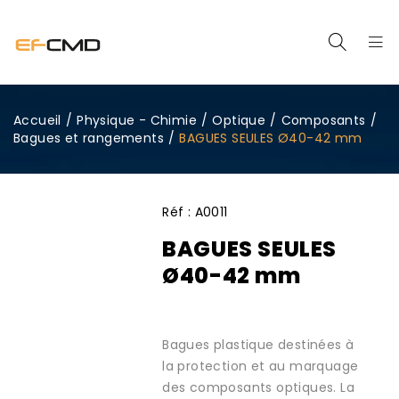
Accueil
/
Physique - Chimie
/
Optique
/
Composants
/
Bagues et rangements
/
BAGUES SEULES Ø40-42 mm
Réf :
A0011
BAGUES SEULES
Ø40-42 mm
Bagues plastique destinées à
la protection et au marquage
des composants optiques. La