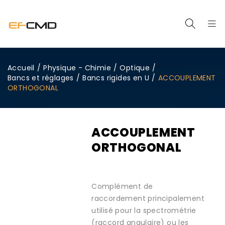
Accueil
/
Physique - Chimie
/
Optique
/
Bancs et réglages
/
Bancs rigides en U
/
ACCOUPLEMENT
ORTHOGONAL
ACCOUPLEMENT
ORTHOGONAL
Complément de
raccordement principalement
utilisé pour la spectrométrie
(raccord angulaire) ou les