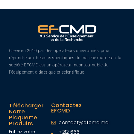
Créée en 2010 par des opérateurs chevronnés, pour
répondre aux besoins spécifiques du marché marocain, la
société EFCMD est un opérateur incontournable de
l’équipement didactique et scientifique.
Contactez
Télécharger
EFCMD !
Notre
Plaquette
contact@efcmd.ma
Produits
Entrez votre
+212 666