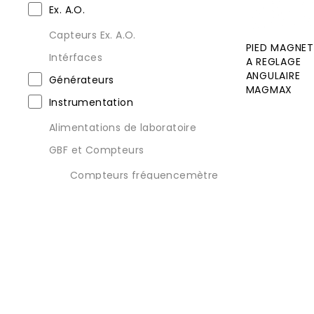
Ex. A.O.
Capteurs Ex. A.O.
PIED MAGNET
Intérfaces
A REGLAGE
ANGULAIRE
Générateurs
MAGMAX
Instrumentation
Alimentations de laboratoire
GBF et Compteurs
Compteurs fréquencemètre
Générateur de fonction
(GBF)
Multimètres
Multimètres de table
Multimètres numériques
Ponts RLC