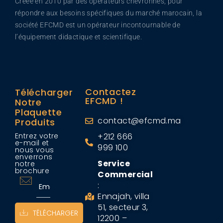
Créée en 2010 par des opérateurs chevronnés, pour
répondre aux besoins spécifiques du marché marocain, la
société EFCMD est un opérateur incontournable de
l’équipement didactique et scientifique.
Contactez
Télécharger
EFCMD !
Notre
Plaquette
contact@efcmd.ma
Produits
Entrez votre
+212 666
e-mail et
999 100
nous vous
enverrons
Service
notre
brochure
Commercial
:
Ennajah, villa
51, secteur 3,
TÉLÉCHARGER
12200 –