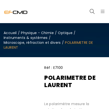
Accueil
/
Physique - Chimie
/
Optique
/
Instruments & systèmes
/
Microscope, réfraction et divers
/
POLARIMETRE DE
LAURENT
Réf :
E7100
POLARIMETRE DE
LAURENT
Le polarimètre mesure la