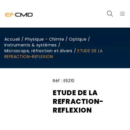
Accueil
/
Physique - Chimie
/
Optique
/
Instruments & systèmes
/
Microscope, réfraction et divers
/
ETUDE DE LA
REFRACTION-REFLEXION
Réf :
E5210
ETUDE DE LA
REFRACTION-
REFLEXION