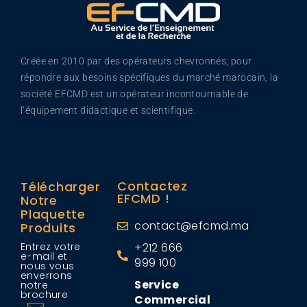
Créée en 2010 par des opérateurs chevronnés, pour
répondre aux besoins spécifiques du marché marocain, la
société EFCMD est un opérateur incontournable de
l’équipement didactique et scientifique.
Contactez
Télécharger
EFCMD !
Notre
Plaquette
contact@efcmd.ma
Produits
Entrez votre
+212 666
e-mail et
999 100
nous vous
enverrons
Service
notre
brochure
Commercial