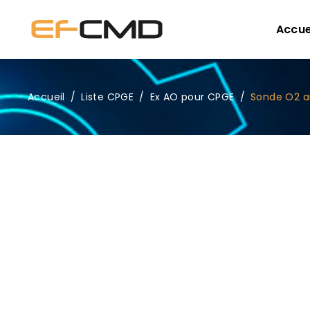
Accue
Accueil
/
Liste CPGE
/
Ex AO pour CPGE
/
Sonde O2 a