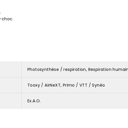
.
i-choc.
Photosynthèse / respiration, Respiration humai
Tooxy / AirNeXT, Primo / VTT / Synéo
Ex.A.O.