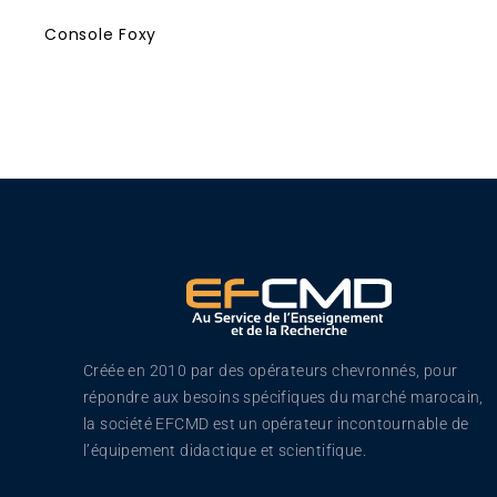
Console Foxy
Créée en 2010 par des opérateurs chevronnés, pour
répondre aux besoins spécifiques du marché marocain,
la société EFCMD est un opérateur incontournable de
l’équipement didactique et scientifique.