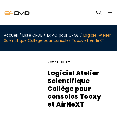
Accueil
/
Liste CPGE
/
Ex AO pour CPGE
/
Logiciel Atelier
Scientifique Collège pour consoles Tooxy et AirNeXT
Réf :
000825
Logiciel Atelier
Scientifique
Collège pour
consoles Tooxy
et AirNeXT