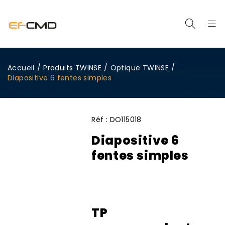
Accueil
/
Produits TWINSE
/
Optique TWINSE
/
Diapositive 6 fentes simples
Réf :
DO115018
Diapositive 6
fentes simples
TP