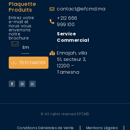
Plaquette
contact@efcmd.ma
Produits
Entrez votre
+212 666
e-mail et
999 100
nous vous
enverrons
Service
notre
brochure
Commercial
:
Ennajah, villa
51, secteur 3,
TÉLÉCHARGER
12200 –
Tamesna
© All rights reserved EFCMD
Conditions Générales de Vente
Mentions Légales