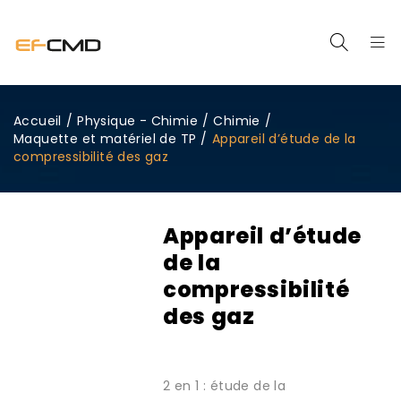
Accueil
/
Physique - Chimie
/
Chimie
/
Maquette et matériel de TP
/
Appareil d’étude de la
compressibilité des gaz
Appareil d’étude
de la
compressibilité
des gaz
2 en 1 : étude de la