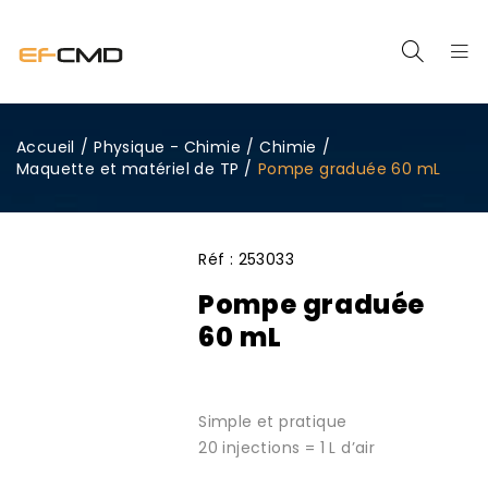
Accueil
/
Physique - Chimie
/
Chimie
/
Maquette et matériel de TP
/
Pompe graduée 60 mL
Réf :
253033
Pompe graduée
60 mL
Simple et pratique
20 injections = 1 L d’air