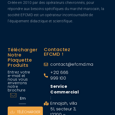
Créée en 2010 par des opérateurs chevronnés, pour
répondre aux besoins spécifiques du marché marocain, la
société EFCMD est un opérateur incontournable de
l’équipement didactique et scientifique.
Contactez
Télécharger
EFCMD !
Notre
Plaquette
contact@efcmd.ma
Produits
Entrez votre
+212 666
e-mail et
999 100
nous vous
enverrons
Service
notre
brochure
Commercial
:
Ennajah, villa
51, secteur 3,
TÉLÉCHARGER
12200 –