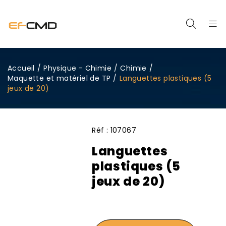
Accueil
/
Physique - Chimie
/
Chimie
/
Maquette et matériel de TP
/
Languettes plastiques (5
jeux de 20)
Réf :
107067
Languettes
plastiques (5
jeux de 20)