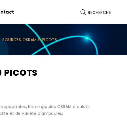
ntact
RECHERCHE
/
SOURCES OSRAM 9 PICOTS
 PICOTS
es spectrales, les ampoules OSRAM à culots
lité et de variété d’ampoules.