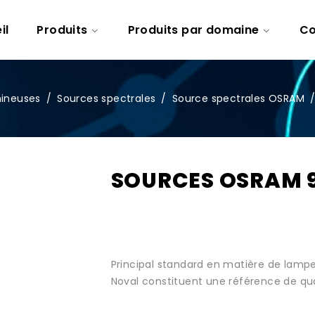
il
Produits
Produits par domaine
Co
mineuses
/
Sources spectrales
/
Source spectrales OSRAM
SOURCES OSRAM 9
Principal standard en matière de lamp
Noval constituent une référence de qua