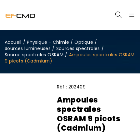
Accueil
/
Physique - Chimie
/
Optique
/
Sources lumineuses
/
Sources spectrales
/
Source spectrales OSRAM
/
Ampoules spectrales OSRAM
9 picots (Cadmium)
Réf :
202409
Ampoules
spectrales
OSRAM 9 picots
(Cadmium)