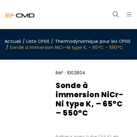
Accueil
/
Liste CPGE
/
Thermodynamique pour les CPGE
/
Sonde à immersion NiCr-Ni type K, – 65°C – 550°C
Réf :
1002804
Sonde à
immersion NiCr-
Ni type K, – 65°C
– 550°C
Palpeur avec tube (V4A) en