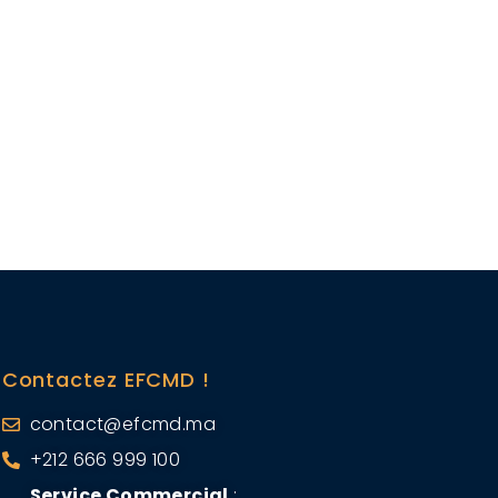
Contactez EFCMD !
contact@efcmd.ma
+212 666 999 100
Service Commercial
: