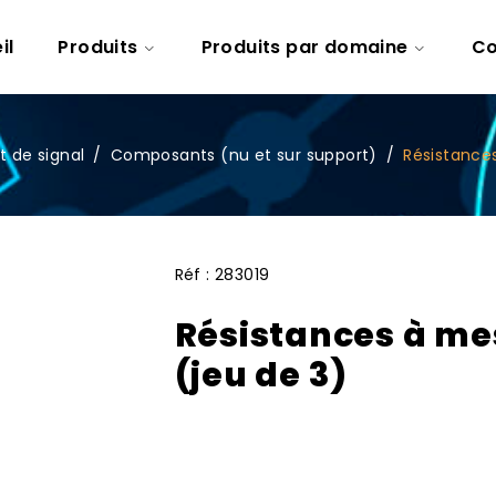
il
Produits
Produits par domaine
Co
t de signal
/
Composants (nu et sur support)
/
Résistances
Réf :
283019
Résistances à me
(jeu de 3)