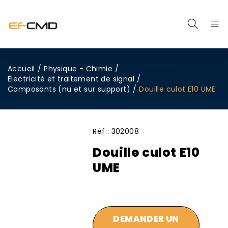
Accueil
/
Physique - Chimie
/
Electricité et traitement de signal
/
Composants (nu et sur support)
/
Douille culot E10 UME
Réf :
302008
Douille culot E10
UME
DEMANDER UN