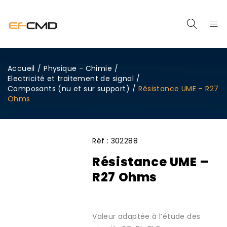
Accueil
/
Physique - Chimie
/
Electricité et traitement de signal
/
Composants (nu et sur support)
/
Résistance UME – R27
Ohms
Réf :
302288
Résistance UME –
R27 Ohms
Valeur adaptée à l’étude des