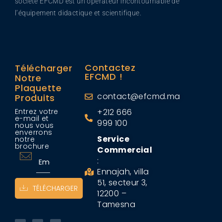
société EFCMD est un opérateur incontournable de
l’équipement didactique et scientifique.
Contactez
Télécharger
EFCMD !
Notre
Plaquette
contact@efcmd.ma
Produits
Entrez votre
+212 666
e-mail et
999 100
nous vous
enverrons
Service
notre
brochure
Commercial
:
Ennajah, villa
51, secteur 3,
TÉLÉCHARGER
12200 –
Tamesna