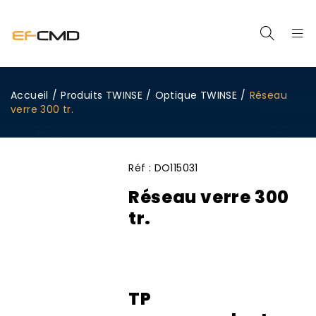
Accueil
/
Produits TWINSE
/
Optique TWINSE
/
Réseau
verre 300 tr.
Réf :
DO115031
Réseau verre 300
tr.
TP