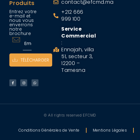
contact@efcmd.ma
Produits
Entrez votre
+212 666
e-mail et
999 100
nous vous
enverrons
Service
notre
brochure
Commercial
:
Ennajah, villa
51, secteur 3,
TÉLÉCHARGER
12200 –
Tamesna
© All rights reserved EFCMD
Conditions Générales de Vente
Mentions Légales