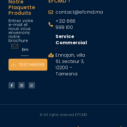
EFCMD !
Notre
Plaquette
contact@efcmd.ma
Produits
Entrez votre
+212 666
e-mail et
999 100
nous vous
enverrons
Service
notre
brochure
Commercial
:
Ennajah, villa
51, secteur 3,
TÉLÉCHARGER
12200 –
Tamesna
© All rights reserved EFCMD