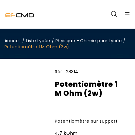
Accueil
/
Liste Lycée
/
Physique - Chimie pour Lycée
/
Potentiomètre 1 M Ohm (2w)
Réf :
283141
Potentiomètre 1
M Ohm (2w)
Potentiomètre sur support
4,7 kOhm