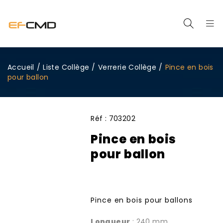
Accueil
/
Liste Collège
/
Verrerie Collège
/
Pince en bois
pour ballon
Réf :
703202
Pince en bois
pour ballon
Pince en bois pour ballons
Longueur
: 240 mm.