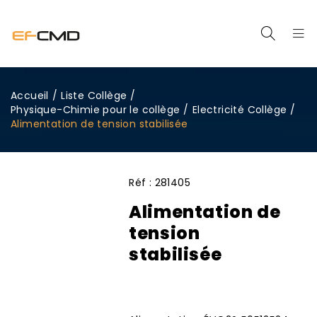
Accueil
/
Liste Collège
/
Physique-Chimie pour le collège
/
Electricité Collège
/
Alimentation de tension stabilisée
Réf :
281405
Alimentation de
tension
stabilisée