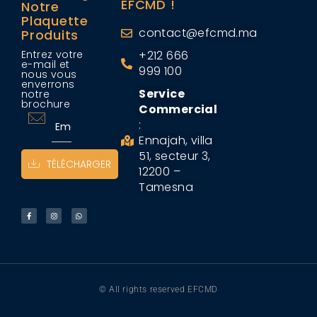
EFCMD !
Notre
Plaquette
contact@efcmd.ma
Produits
Entrez votre
+212 666
e-mail et
999 100
nous vous
enverrons
Service
notre
brochure
Commercial
:
Ennajah, villa
51, secteur 3,
TÉLÉCHARGER
12200 –
Tamesna
© All rights reserved EFCMD