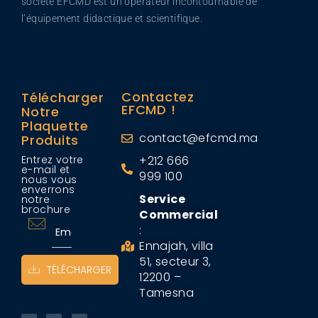
société EFCMD est un opérateur incontournable de
l’équipement didactique et scientifique.
Contactez
Télécharger
EFCMD !
Notre
Plaquette
contact@efcmd.ma
Produits
Entrez votre
+212 666
e-mail et
999 100
nous vous
enverrons
Service
notre
brochure
Commercial
:
Ennajah, villa
51, secteur 3,
TÉLÉCHARGER
12200 –
Tamesna