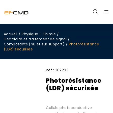
Accueil
/
Physique - Chimie
/
Electricité et traitement de signal
/
Composants (nu et sur support)
/
Photorésistance
(LDR) sécurisée
Réf :
302293
Photorésistance
(LDR) sécurisée
Cellule photoconductive