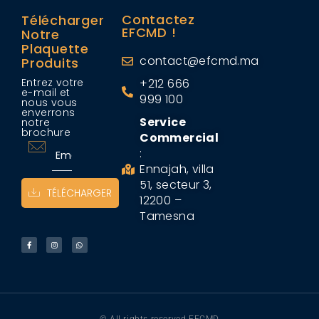
Contactez
Télécharger
EFCMD !
Notre
Plaquette
contact@efcmd.ma
Produits
Entrez votre
+212 666
e-mail et
999 100
nous vous
enverrons
Service
notre
brochure
Commercial
:
Ennajah, villa
51, secteur 3,
TÉLÉCHARGER
12200 –
Tamesna
© All rights reserved EFCMD