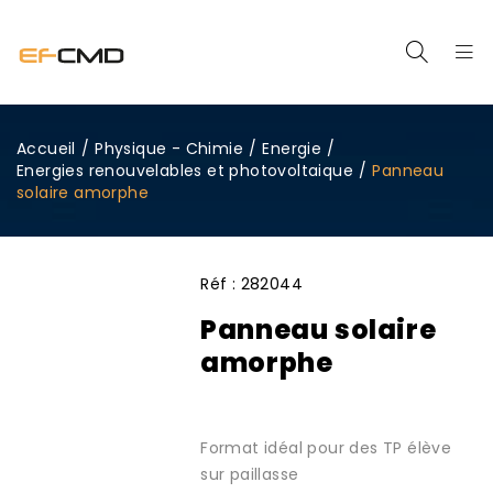
Accueil
/
Physique - Chimie
/
Energie
/
Energies renouvelables et photovoltaique
/
Panneau
solaire amorphe
Réf :
282044
Panneau solaire
amorphe
Format idéal pour des TP élève
sur paillasse