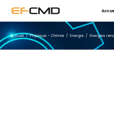
Accue
Accueil
/
Physique - Chimie
/
Energie
/
Energies ren