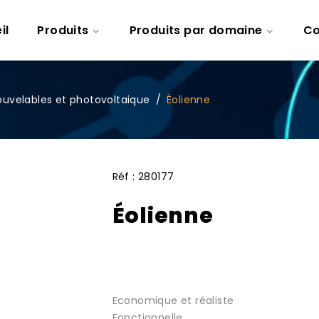
il
Produits
Produits par domaine
Co
ouvelables et photovoltaique
/
Éolienne
Réf :
280177
Éolienne
Economique et réaliste
Fonctionnelle