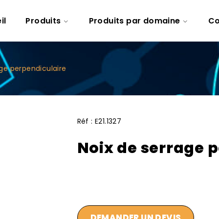
il
Produits
Produits par domaine
Co
age perpendiculaire
Réf :
E21.1327
Noix de serrage 
DEMANDER UN DEVIS