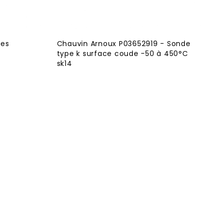
les
Chauvin Arnoux P03652919 - Sonde
type k surface coude -50 à 450°C
sk14