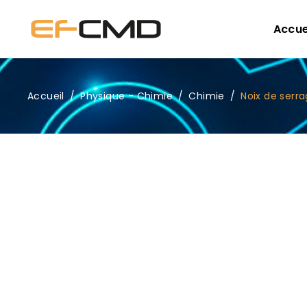
Accue
Accueil
/
Physique - Chimie
/
Chimie
/
Noix de serr