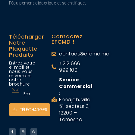
l’équipement didactique et scientifique.
Contactez
Télécharger
EFCMD !
Notre
Plaquette
contact@efcmd.ma
Produits
Entrez votre
+212 666
e-mail et
999 100
nous vous
enverrons
Service
notre
brochure
Commercial
:
Ennajah, villa
51, secteur 3,
TÉLÉCHARGER
12200 –
Tamesna