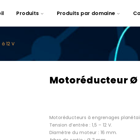
il
Produits
Produits par domaine
Co
 à 12 V
Motoréducteur Ø 1
Motoréducteurs à engrenages planétai
Tension d’entrée : 1,5 – 12 V.
Diamètre du moteur : 16 mm.