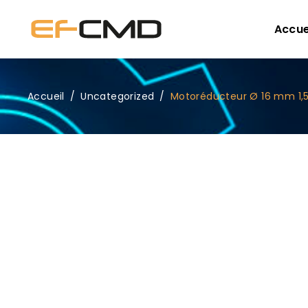
Accue
Accueil
/
Uncategorized
/
Motoréducteur Ø 16 mm 1,5