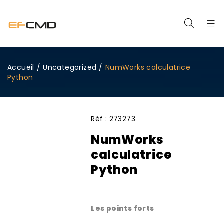
Accueil
/
Uncategorized
/
NumWorks calculatrice
Python
Réf :
273273
NumWorks
calculatrice
Python
Les points forts