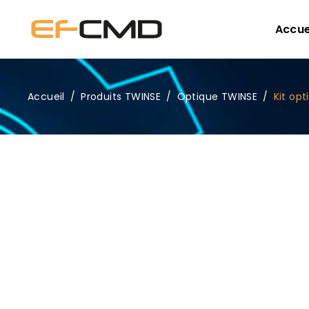
Accue
Accueil
/
Produits TWINSE
/
Optique TWINSE
/
Kit op