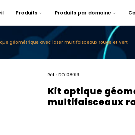
il
Produits
Produits par domaine
Co
tique géométrique avec laser multifaisceaux rouge et vert
Réf :
DO108019
Kit optique géom
multifaisceaux ro