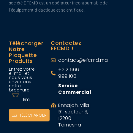
société EFCMD est un opérateur incontournable de
l’équipement didactique et scientifique.
Contactez
Télécharger
EFCMD !
Notre
Plaquette
contact@efcmd.ma
Produits
Entrez votre
+212 666
e-mail et
999 100
nous vous
enverrons
Service
notre
brochure
Commercial
:
Ennajah, villa
51, secteur 3,
TÉLÉCHARGER
12200 –
Tamesna