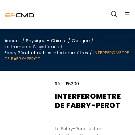
Accueil
/
Physique - Chimie
/
Optique
/
Instruments & systèmes
/
Fabry Pérot et autres interféromètres
/
INTERFEROMETRE
DE FABRY-PEROT
Réf :
E6200
INTERFEROMETRE
DE FABRY-PEROT
Le Fabry-Pérot est un