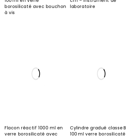
100 ml en verre
cm – instrument de
borosilicaté avec bouchon
laboratoire
à vis
Flacon réactif 1000 ml en
Cylindre gradué classe B
verre borosilicaté avec
100 ml verre borosilicaté