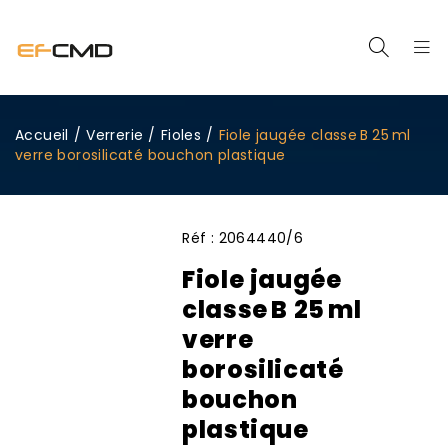
Accueil
/
Verrerie
/
Fioles
/
Fiole jaugée classe B 25 ml
verre borosilicaté bouchon plastique
Réf :
2064440/6
Fiole jaugée
classe B 25 ml
verre
borosilicaté
bouchon
plastique