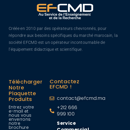
Créée en 2010 par des opérateurs chevronnés, pour
répondre aux besoins spécifiques du marché marocain, la
société EFCMD est un opérateur incontournable de
l’équipement didactique et scientifique.
Contactez
Télécharger
EFCMD !
Notre
Plaquette
contact@efcmd.ma
Produits
Entrez votre
+212 666
e-mail et
999 100
nous vous
enverrons
Service
notre
brochure
Commercial