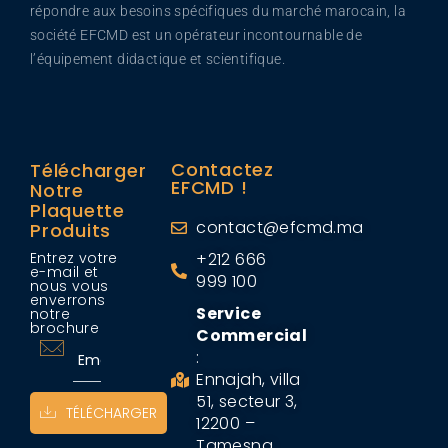
répondre aux besoins spécifiques du marché marocain, la
société EFCMD est un opérateur incontournable de
l’équipement didactique et scientifique.
Contactez
Télécharger
EFCMD !
Notre
Plaquette
contact@efcmd.ma
Produits
Entrez votre
+212 666
e-mail et
999 100
nous vous
enverrons
Service
notre
brochure
Commercial
:
Ennajah, villa
51, secteur 3,
TÉLÉCHARGER
12200 –
Tamesna