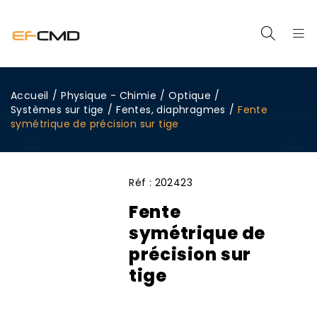
Accueil
/
Physique - Chimie
/
Optique
/
Systèmes sur tige
/
Fentes, diaphragmes
/
Fente
symétrique de précision sur tige
Réf :
202423
Fente
symétrique de
précision sur
tige