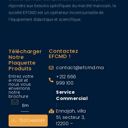
répondre aux besoins spécifiques du marché marocain, la
société EFCMD est un opérateur incontournable de
l’équipement didactique et scientifique.
Contactez
Télécharger
EFCMD !
Notre
Plaquette
contact@efcmd.ma
Produits
Entrez votre
+212 666
e-mail et
999 100
nous vous
enverrons
Service
notre
brochure
Commercial
:
Ennajah, villa
51, secteur 3,
TÉLÉCHARGER
12200 –