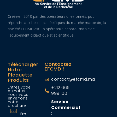
Créée en 2010 par des opérateurs chevronnés, pour
répondre aux besoins spécifiques du marché marocain, la
société EFCMD est un opérateur incontournable de
l’équipement didactique et scientifique.
Contactez
Télécharger
EFCMD !
Notre
Plaquette
contact@efcmd.ma
Produits
Entrez votre
+212 666
e-mail et
999 100
nous vous
enverrons
Service
notre
brochure
Commercial
: