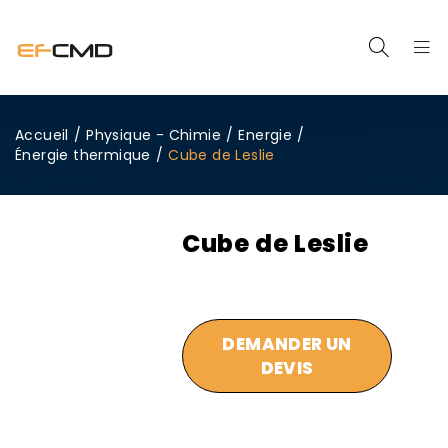
Accueil
/
Physique - Chimie
/
Energie
/
Énergie thermique
/
Cube de Leslie
Cube de Leslie
DEMANDER UN
DEVIS