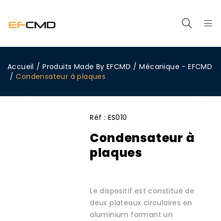
Accueil
/
Produits Made By EFCMD
/
Mécanique - EFCMD
/
Condensateur à plaques
Réf :
ES010
Condensateur à
plaques
Le dispositif est constitué de
deux plateaux circulaires en
aluminium formant un