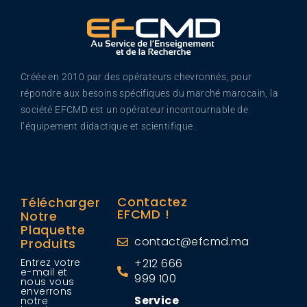
Créée en 2010 par des opérateurs chevronnés, pour
répondre aux besoins spécifiques du marché marocain, la
société EFCMD est un opérateur incontournable de
l’équipement didactique et scientifique.
Contactez
Télécharger
EFCMD !
Notre
Plaquette
contact@efcmd.ma
Produits
Entrez votre
+212 666
e-mail et
999 100
nous vous
enverrons
Service
notre