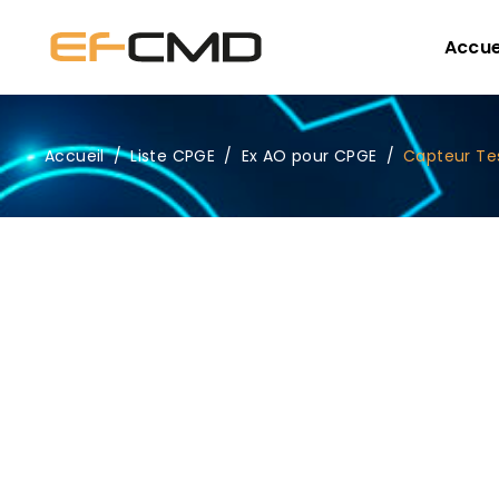
Accue
Accueil
/
Liste CPGE
/
Ex AO pour CPGE
/
Capteur Te