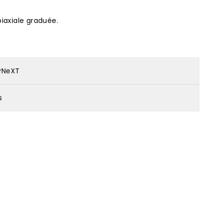
iaxiale graduée.
irNeXT
s