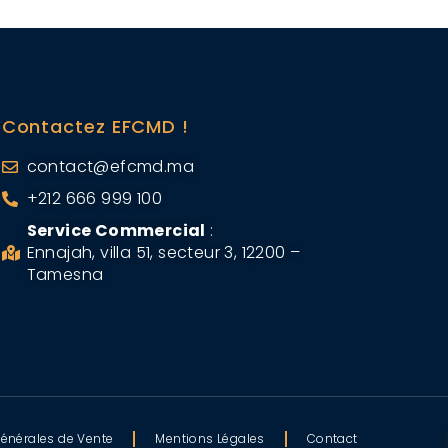
Contactez EFCMD !
contact@efcmd.ma
+212 666 999 100
Service Commercial
:
Ennajah, villa 51, secteur 3, 12200 –
Tamesna
énérales de Vente
Mentions Légales
Contact