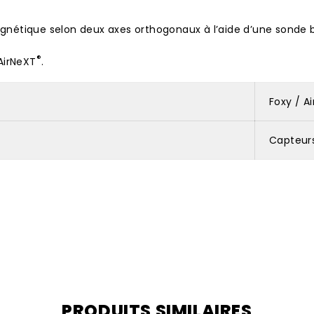
étique selon deux axes orthogonaux à l’aide d’une sonde b
®
AirNeXT
.
Foxy / A
Capteur
PRODUITS SIMILAIRES