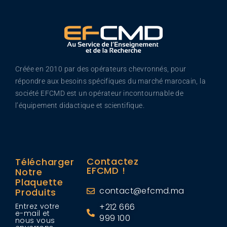
Créée en 2010 par des opérateurs chevronnés, pour
répondre aux besoins spécifiques du marché marocain, la
société EFCMD est un opérateur incontournable de
l’équipement didactique et scientifique.
Contactez
Télécharger
EFCMD !
Notre
Plaquette
contact@efcmd.ma
Produits
Entrez votre
+212 666
e-mail et
999 100
nous vous