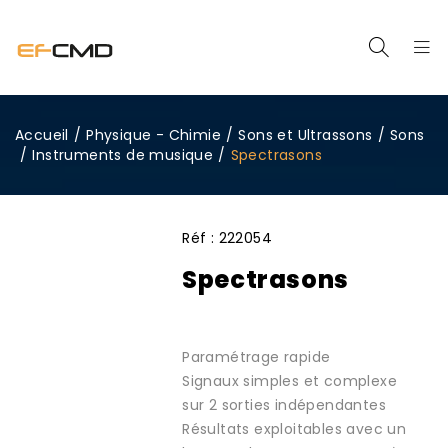
Accueil
/
Physique - Chimie
/
Sons et Ultrassons
/
Sons
/
Instruments de musique
/
Spectrasons
Réf :
222054
Spectrasons
Paramétrage rapide
Signaux simples et complexe
sur 2 sorties indépendantes
Résultats exploitables avec un