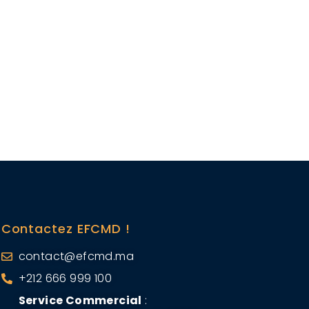
Contactez EFCMD !
contact@efcmd.ma
+212 666 999 100
Service Commercial
: