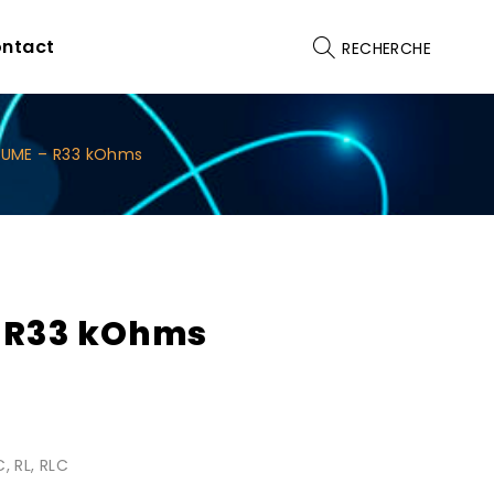
ntact
RECHERCHE
 UME – R33 kOhms
– R33 kOhms
, RL, RLC