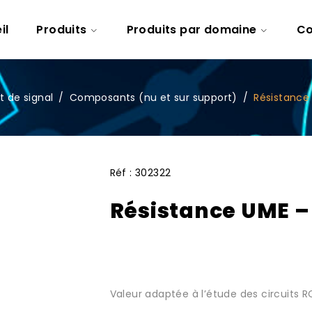
il
Produits
Produits par domaine
Co
t de signal
/
Composants (nu et sur support)
/
Résistance
Réf :
302322
Résistance UME 
Valeur adaptée à l’étude des circuits RC